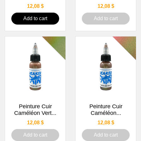
Price
Price
12,08 $
12,08 $
Add to cart
Add to cart
Peinture Cuir
Peinture Cuir
Caméléon Vert...
Caméléon...
Price
Price
12,08 $
12,08 $
Add to cart
Add to cart