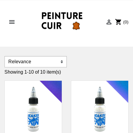


shopping_cart
(0)
Showing 1-10 of 10 item(s)