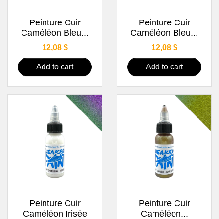
Peinture Cuir
Peinture Cuir
Caméléon Bleu...
Caméléon Bleu...
Price
Price
12,08 $
12,08 $
Add to cart
Add to cart
Peinture Cuir
Peinture Cuir
Caméléon Irisée
Caméléon...