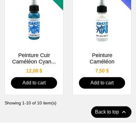
Peinture Cuir
Peinture
Caméléon Cyan...
Caméléon
Price
Price
12,08 $
7,50 $
Add to cart
Add to cart
Showing 1-10 of 10 item(s)

Back to top